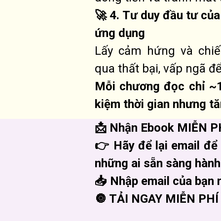
🚀 4. Tư duy đầu tư củ
ứng dụng
Lấy cảm hứng và chiế
qua thất bại, vấp ngã đ
Mỗi chương đọc chỉ ~1
kiệm thời gian nhưng t
📩 Nhận Ebook MIỄN PH
👉 Hãy để lại email để
những ai sẵn sàng hành
📥 Nhập email của bạn 
🔘 TẢI NGAY MIỄN PHÍ