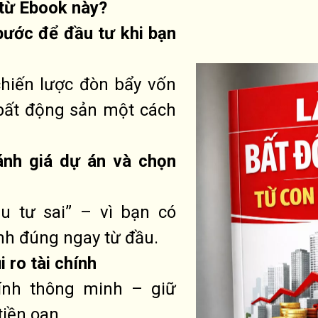
từ Ebook này?
bước để đầu tư khi bạn
 chiến lược đòn bẩy vốn
bất động sản một cách
ánh giá dự án và chọn
u tư sai” – vì bạn có
ịnh đúng ngay từ đầu.
i ro tài chính
hính thông minh – giữ
tiền oan.