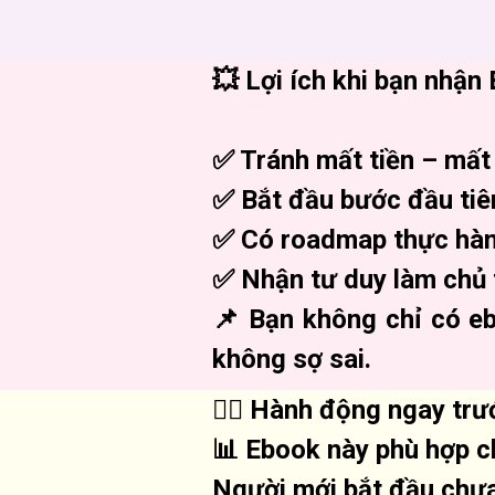
💥 Lợi ích khi bạn nhậ
✅ Tránh mất tiền – mất 
✅ Bắt đầu bước đầu tiê
✅ Có roadmap thực hàn
✅ Nhận tư duy làm chủ 
📌 Bạn không chỉ có e
không sợ sai.
🏃‍♂️ Hành động ngay trư
📊 Ebook này phù hợp c
Người mới bắt đầu chưa