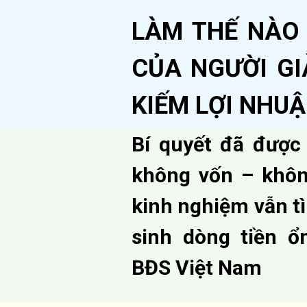
LÀM THẾ NÀO
CỦA NGƯỜI GI
KIẾM LỢI NHU
Bí quyết đã được
không vốn – khô
kinh nghiệm vẫn tì
sinh dòng tiền ổ
BĐS Việt Nam