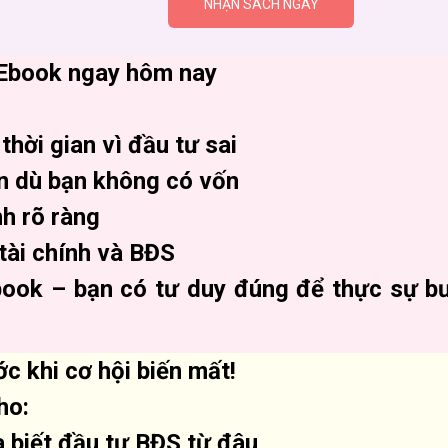
NHẬN SÁCH NGAY
n Ebook ngay hôm nay
thời gian vì đầu tư sai
n dù bạn không có vốn
h rõ ràng
tài chính và BĐS
book – bạn có tư duy đúng để thực sự 
ớc khi cơ hội biến mất!
ho:
 biết đầu tư BĐS từ đâu