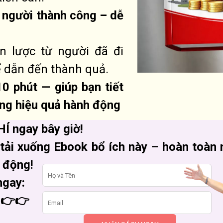
a người thành công – dễ
n lược từ người đã đi
ể dẫn đến thành quả.
0 phút — giúp bạn tiết
ăng hiệu quả hành động
Í ngay bây giờ!
 tải xuống Ebook bổ ích này – hoàn toàn 
 động!
ngay:
 👉👉